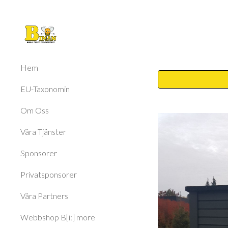
Sk
Hem
EU-Taxonomin
Om Oss
Våra Tjänster
Sponsorer
Privatsponsorer
Våra Partners
Webbshop B[i:] more